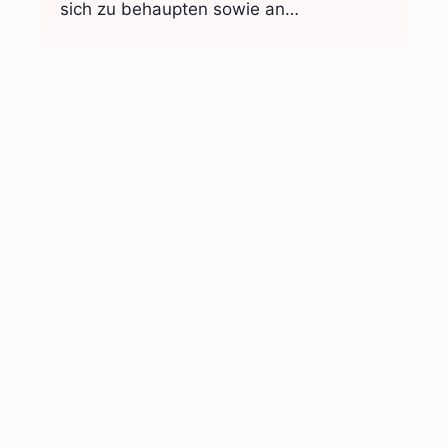
sich zu behaupten sowie an…
© 2023 Sozialraum Altona
Angebote für Familien
Sozialräume in Altona