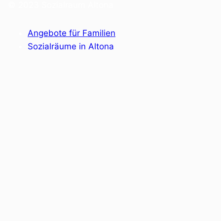
© 2023 Sozialraum Altona
Angebote für Familien
Sozialräume in Altona
Einrichtungen mit sozialen Angeboten
Allgemeiner Sozialer Dienst
Fachkräfte Netzwerk
Kontakt
Träger
Datenschutzerklärung
Impressum