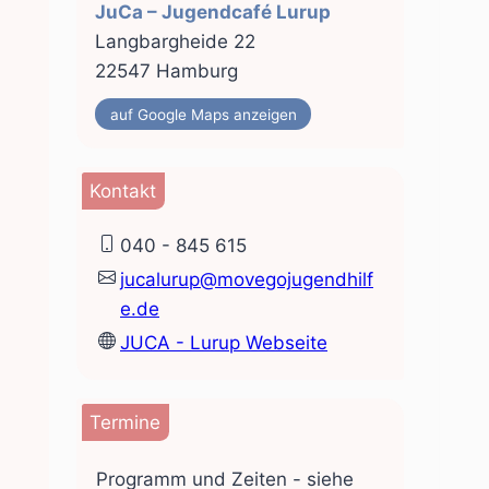
JuCa – Jugendcafé Lurup
Langbargheide 22
22547 Hamburg
auf Google Maps anzeigen
Kontakt
040 - 845 615
jucalurup@movegojugendhilf
e.de
JUCA - Lurup Webseite
Termine
Programm und Zeiten - siehe