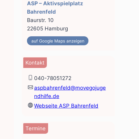
ASP – Aktivspielplatz
Bahrenfeld
Baurstr. 10
22605 Hamburg
auf Google Maps anzeigen
Kontakt
040-78051272
aspbahrenfeld@movegojuge
ndhilfe.de
Webseite ASP Bahrenfeld
Termine