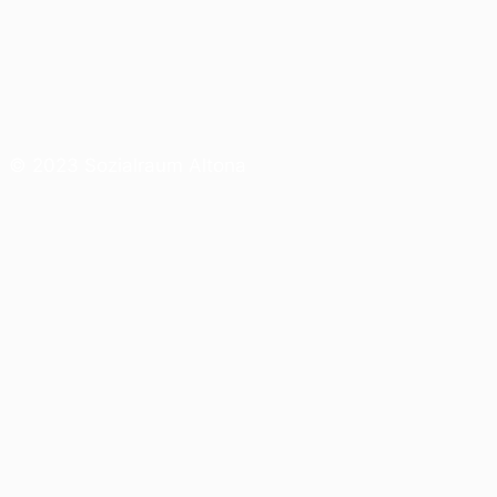
© 2023 Sozialraum Altona
Angebote für Familien
Sozialräume in Altona
Einrichtungen mit sozialen Angeboten
Allgemeiner Sozialer Dienst
Fachkräfte Netzwerk
Kontakt
Träger
Datenschutzerklärung