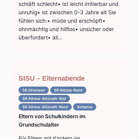
schläft schlecht• ist leicht irritierbar und
unruhig• ist zwischen 0-3 Jahre alt Sie
fühlen sich:• müde und erschöpft•
ohnmächtig und hilflos• unsicher oder
überfordert• all…
SISU – Elternabende
SR Ottensen
SR Altona-Nord
SR Altona-Altstadt-Süd
SR Altona-Altstadt-Nord
Schanze
Eltern von Schulkindern im
Grundschulalter
Für Eltern mit Kindern im