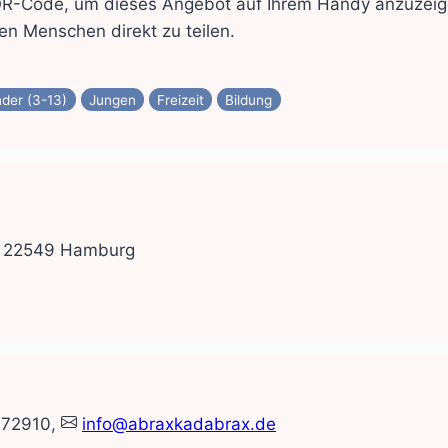
QR-Code, um dieses Angebot auf Ihrem Handy anzuzei
en Menschen direkt zu teilen.
nder (3-13)
Jungen
Freizeit
Bildung
6, 22549 Hamburg
772910,
info@abraxkadabrax.de