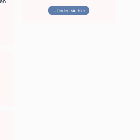
gen
… finden sie hier